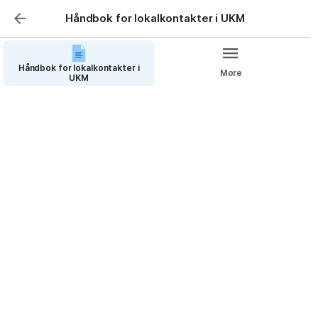
Håndbok for lokalkontakter i UKM
Håndbok for lokalkontakter i
More
UKM
Innholdsfortegnelse
Din rolle som lokalkontakt
– Dine hovedoppgaver, hva du har ansvar for – og hva 
du ikke har ansvar for.

– Hvordan nettverket støtter deg.
Hvorfor UKM er viktig